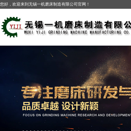
您好，欢迎来到无锡一机磨床制造有限公司官网！