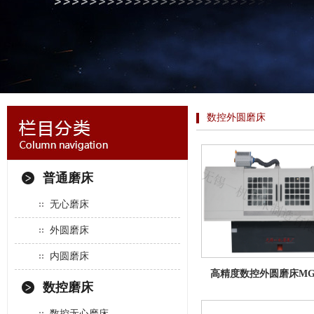
数控外圆磨床
普通磨床
无心磨床
外圆磨床
内圆磨床
高精度数控外圆磨床MGK1
数控磨床
数控无心磨床