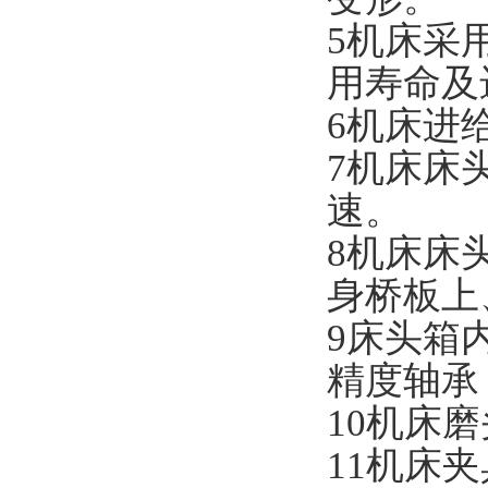
5机床采
用寿命及
6机床进
7机床床
速。
8机床
床
身桥板上
9
床头箱
精度轴承
1
0
机床磨
1
1
机床夹