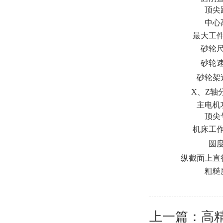
顶尖
中心
最大工
砂轮
砂轮
砂轮架
X、Z轴
主电机
顶尖
机床工
圆
纵截面上直
粗糙
上一篇：
高精