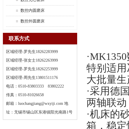
数控内圆磨床
数控外圆磨床
联系方式
数控外
区域经理-罗先生18262283999
·MK1
区域经理-张女士18262263999
特别适用
区域经理-罗先生18262253999
大批量生
区域经理-周先生13801511176
电话：0510-83803333 83802222
·采用德
传真：0510-81026658
两轴联动
邮箱：luochangjiang@wxyiji.com 地
·机床的
址：无锡市锡山区东港镇阳光南路1号
箱，稳定