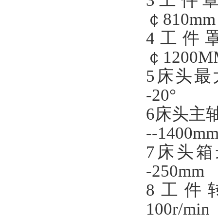
3
工件
￠
810
mm
4
工件
￠
1200M
5
床头最
-20°
6
床头主
--
1
4
00m
7
床头箱
-
250mm
8
工件
100
r/min