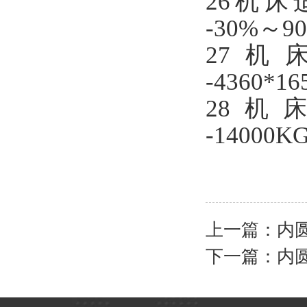
2
6
机床
-
30%～9
2
7
机
-4
3
60*16
2
8
机
-
140
0
0
K
上一篇：
内圆
下一篇：
内圆