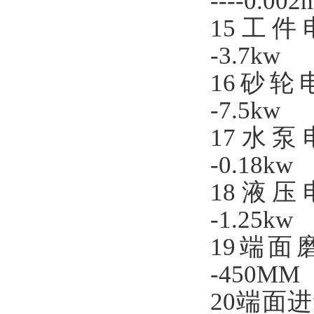
----
0.00
2
15
工
件
-
3
.7
kw
16
砂轮
-7
.5kw
17
水泵
-
0.18
kw
18
液压
-1.2
5
kw
19端面磨头最大
-450MM
20端面进给手轮