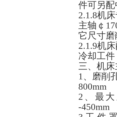
件可另配
2.1.8机床
主轴
￠
1
它尺寸磨
2.1.
冷却工件
三、机床
1、
磨削
80
0
mm
2、
最大
-
4
50
mm