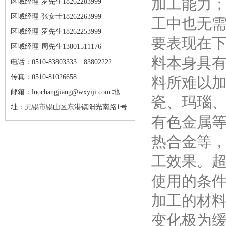
加工能力
区域经理-罗先生18262283999
区域经理-张女士18262263999
工中也无需
区域经理-罗先生18262253999
要表现在下
区域经理-周先生13801511176
料本身具
电话：0510-83803333 83802222
传真：0510-81026658
料所难以
邮箱：luochangjiang@wxyiji.com 地
瓷、玛瑙
址：无锡市锡山区东港镇阳光南路1号
有色金属
热合金等
工效果。
使用的条
加工的材
变化极为