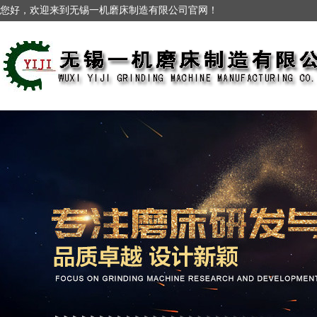
您好，欢迎来到无锡一机磨床制造有限公司官网！